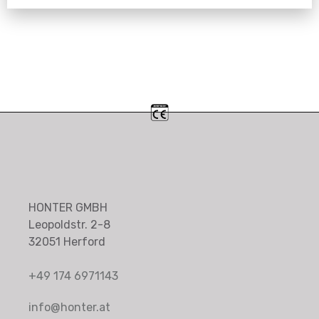
HONTER GMBH
Leopoldstr. 2-8
32051 Herford
+49 174 6971143
info@honter.at